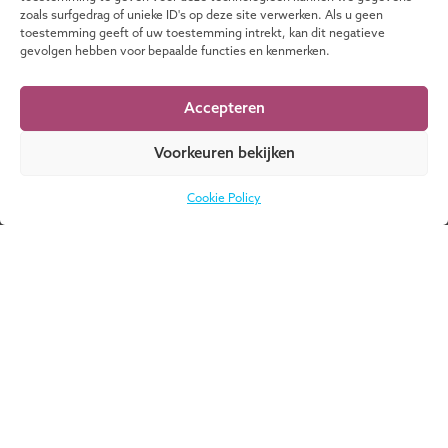
Nederlands
(acht uur)
zoals surfgedrag of unieke ID's op deze site verwerken. Als u geen
toestemming geeft of uw toestemming intrekt, kan dit negatieve
gevolgen hebben voor bepaalde functies en kenmerken.
Zelfevaluatie RvT/RvC
Nederlands
1 dagdeel van 3
Accepteren
uur
Voorkeuren bekijken
Cookie Policy
Executive Masters en
opleidingen
UMIO | Maastricht University biedt een breed
aanbod aan Executive Masters en opleidingen,
gericht op business professionals die zichzelf
willen ontwikkelen. Als onderdeel van Maastricht
University bieden we leertrajecten van hoge
kwaliteit en voeren we baanbrekend onderzoek