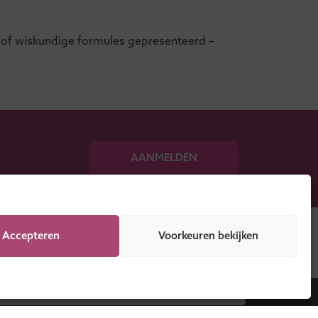
 of wiskundige formules gepresenteerd –
AANMELDEN
Accepteren
Voorkeuren bekijken
DOWNLOAD NU