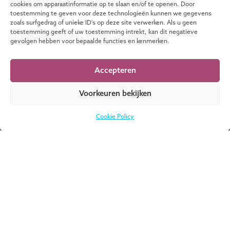
cookies om apparaatinformatie op te slaan en/of te openen. Door
toestemming te geven voor deze technologieën kunnen we gegevens
AUGUSTUS
zoals surfgedrag of unieke ID's op deze site verwerken. Als u geen
toestemming geeft of uw toestemming intrekt, kan dit negatieve
gevolgen hebben voor bepaalde functies en kenmerken.
Infosessie Opleiding Transformatie in Zorg
en Welzijn
Accepteren
Voorkeuren bekijken
25
Cookie Policy
AUGUSTUS
Infosessie Opleiding voor Aankomende
Toezichthouders
MEER EVENEMENTEN