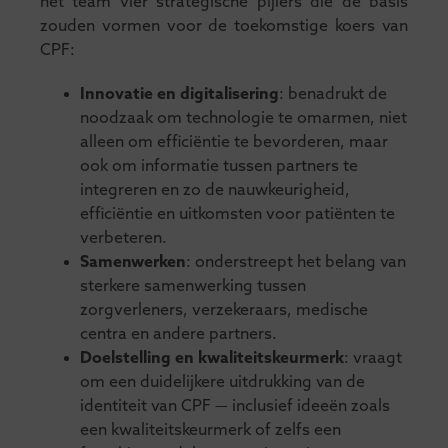
het team vier strategische pijlers die de basis
zouden vormen voor de toekomstige koers van
CPF:
Innovatie en digitalisering
: benadrukt de
noodzaak om technologie te omarmen, niet
alleen om efficiëntie te bevorderen, maar
ook om informatie tussen partners te
integreren en zo de nauwkeurigheid,
efficiëntie en uitkomsten voor patiënten te
verbeteren.
Samenwerken
: onderstreept het belang van
sterkere samenwerking tussen
zorgverleners, verzekeraars, medische
centra en andere partners.
Doelstelling en kwaliteitskeurmerk
: vraagt
om een duidelijkere uitdrukking van de
identiteit van CPF — inclusief ideeën zoals
een kwaliteitskeurmerk of zelfs een