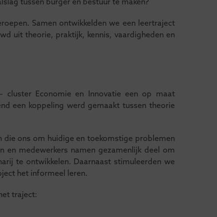
lslag tussen burger en bestuur te maken?
roepen. Samen ontwikkelden we een leertraject
uit theorie, praktijk, kennis, vaardigheden en
 cluster Economie en Innovatie een op maat
rend een koppeling werd gemaakt tussen theorie
n die ons om huidige en toekomstige problemen
den en medewerkers namen gezamenlijk deel om
arij te ontwikkelen. Daarnaast stimuleerden we
ject het informeel leren.
t traject: