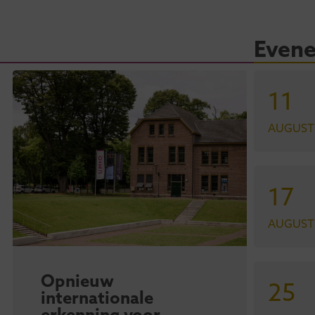
Even
11
AUGUST
17
AUGUST
Opnieuw
Om
25
internationale
Zu