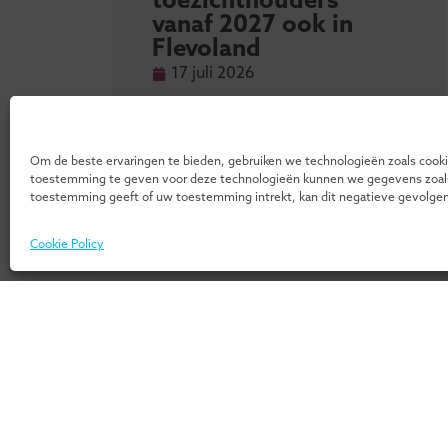
toezichthouders
vanaf 2027 ook in
voor
Flevoland
ige
17 juli 2026
Om de beste ervaringen te bieden, gebruiken we technologieën zoals cooki
toestemming te geven voor deze technologieën kunnen we gegevens zoals s
toestemming geeft of uw toestemming intrekt, kan dit negatieve gevolge
Cookie Policy
Weet je niet waar je moet beginnen
overzicht van al onze programma’s!