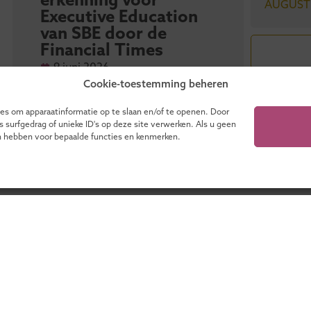
erkenning voor
UM
AUGUST
Executive Education
ge
van SBE door de
ont
Financial Times
to
org
9 juni 2026
8 
Cookie-toestemming beheren
es om apparaatinformatie op te slaan en/of te openen. Door
urfgedrag of unieke ID's op deze site verwerken. Als u geen
n hebben voor bepaalde functies en kenmerken.
? Download onze catalogus voor een compeet