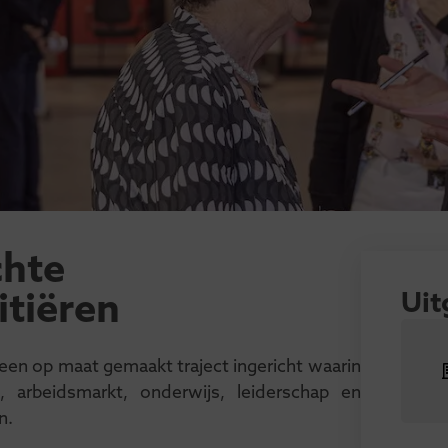
chte
itiëren
Uit
en op maat gemaakt traject ingericht waarin
d, arbeidsmarkt, onderwijs, leiderschap en
n.