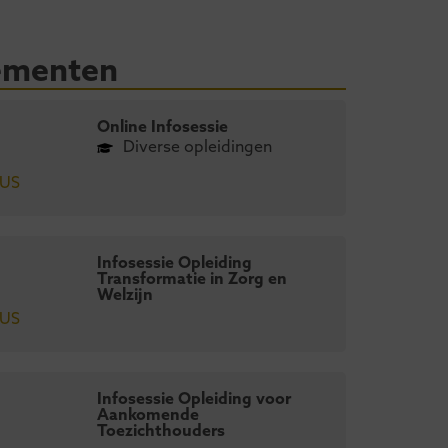
ementen
Online Infosessie
Diverse opleidingen
US
Infosessie Opleiding
Transformatie in Zorg en
Welzijn
US
gevingsdienst
Opleiding 
Infosessie Opleiding voor
Aankomende
id-Limburg en
aankomend
Toezichthouders