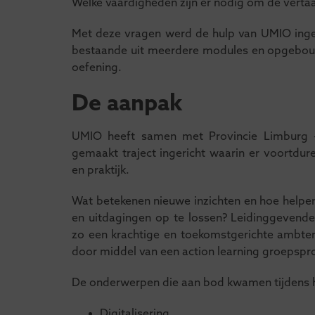
Welke vaardigheden zijn er nodig om de vertaa
Met deze vragen werd de hulp van UMIO inge
bestaande uit meerdere modules en opgebouwd 
oefening.
De aanpak
UMIO heeft samen met Provincie Limburg –
gemaakt traject ingericht waarin er voortdu
en praktijk.
Wat betekenen nieuwe inzichten en hoe helpe
en uitdagingen op te lossen? Leidinggeven
zo een krachtige en toekomstgerichte ambten
door middel van een action learning groepspro
De onderwerpen die aan bod kwamen tijdens he
Digitalisering