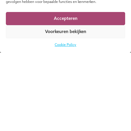
gevolgen hebben voor bepaalde functies en kenmerken.
Infosessie Opleiding Transformatie in Zorg
en Welzijn
Accepteren
Voorkeuren bekijken
25
Cookie Policy
AUGUSTUS
Infosessie Opleiding voor Aankomende
Toezichthouders
MEER EVENEMENTEN
Weet je niet waar
DOWNLOAD
je moet beginnen?