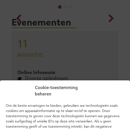
Evenementen
11
AUGUSTUS
Online Infosessie
Diverse opleidingen
Cookie-toestemming
beheren
17
Om de beste ervaringen te bieden, gebruiken we technologieën zoals
cookies om apparaatinformatie op te slaan en/of te openen. Door
toestemming te geven voor deze technologieën kunnen we gegevens
AUGUSTUS
zoals surfgedrag of unieke ID's op deze site verwerken. Als u geen
toestemming geeft of uw toestemming intrekt, kan dit negatieve