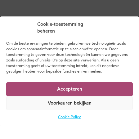
Faciliteert de volgende
Cookie-toestemming
onderwijsactiviteiten:
beheren
Om de beste ervaringen te bieden, gebruiken we technologieën zoals
cookies om apparaatinformatie op te slaan en/of te openen. Door
toestemming te geven voor deze technologieën kunnen we gegevens
zoals surfgedrag of unieke ID's op deze site verwerken. Als u geen
toestemming geeft of uw toestemming intrekt, kan dit negatieve
gevolgen hebben voor bepaalde functies en kenmerken.
Accepteren
Toezichtvisie op
Voorkeuren bekijken
Samenwerking
Cookie Policy
Nederlands
LEES MEER