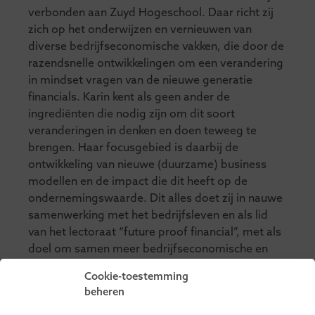
verbonden aan Zuyd Hogeschool. Daar richt zij
zich op het onderwijzen en vernieuwen van
diverse bedrijfseconomische vakken, die door de
razendsnelle ontwikkelingen om een verandering
in mindset vragen van de nieuwe generatie
financials. Karin kent als geen ander de
ingrediënten die nodig zijn om dit soort
veranderingen in denken en doen teweeg te
brengen. Haar focusgebied is daarbij de
ontwikkeling van nieuwe (duurzame) business
modellen en de impact die dit heeft op de
ondernemingswaarde. Dit alles doet zij in nauwe
samenwerking met het bedrijfsleven en als lid
van het lectoraat “future proof financial”, met als
doel om samen meer bedrijfseconomische en
strategische waarde te creëren dan enkel
Cookie-toestemming
financieel. Karin beschikt over zowel een master
beheren
in Bedrijfseconomie als in Bedrijfskunde, en