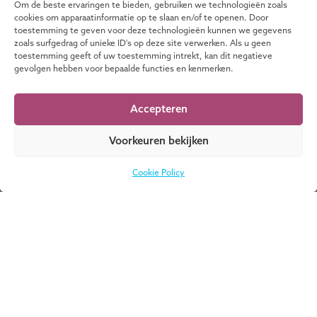
volgde onder meer het Sustainability Leadership
Om de beste ervaringen te bieden, gebruiken we technologieën zoals
Program aan TIAS en de opleiding tot Register
cookies om apparaatinformatie op te slaan en/of te openen. Door
toestemming te geven voor deze technologieën kunnen we gegevens
Adviseur Bedrijfsopvolging Business Modeling &
zoals surfgedrag of unieke ID's op deze site verwerken. Als u geen
Valuation. Daarnaast is Karin toezichthouder bij
toestemming geeft of uw toestemming intrekt, kan dit negatieve
de Herman Broere School voor speciaal
gevolgen hebben voor bepaalde functies en kenmerken.
onderwijs en bij Stichting Cultuurperron.
Accepteren
Voorkeuren bekijken
Faciliteert de volgende
Cookie Policy
onderwijsactiviteiten:
Weet je niet waar
DOWNLOAD