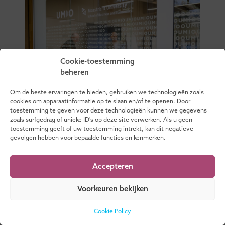
Cookie-toestemming
beheren
Om de beste ervaringen te bieden, gebruiken we technologieën zoals
cookies om apparaatinformatie op te slaan en/of te openen. Door
toestemming te geven voor deze technologieën kunnen we gegevens
zoals surfgedrag of unieke ID's op deze site verwerken. Als u geen
toestemming geeft of uw toestemming intrekt, kan dit negatieve
Opleiding voor
gevolgen hebben voor bepaalde functies en kenmerken.
aankomende
toezichthouders vanaf
Accepteren
2027 ook in Flevoland
17 juli 2026
Voorkeuren bekijken
Cookie Policy