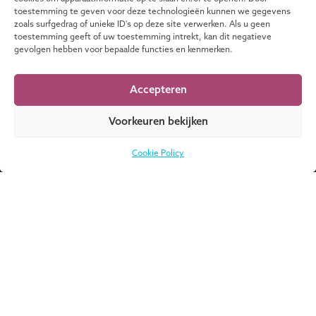
MEER MASTERCLASSES
toestemming te geven voor deze technologieën kunnen we gegevens
zoals surfgedrag of unieke ID's op deze site verwerken. Als u geen
toestemming geeft of uw toestemming intrekt, kan dit negatieve
gevolgen hebben voor bepaalde functies en kenmerken.
Weet je niet waar
Accepteren
DOWNLOAD
je moet beginnen?
NU
Download onze
Voorkeuren bekijken
catalogus voor een
compeet overzicht
Cookie Policy
van al onze
programma’s!
Over UMIO
Een leven lang leren met UMIO