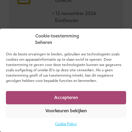
Utrecht
• 12 november 2026
Eindhoven
Cookie-toestemming
beheren
Om de beste ervaringen te bieden, gebruiken we technologieën zoals
Menselijkheid in het Tijdperk
cookies om apparaatinformatie op te slaan en/of te openen. Door
van Technologie
toestemming te geven voor deze technologieën kunnen we gegevens
8 technologische krachten die
zoals surfgedrag of unieke ID's op deze site verwerken. Als u geen
toestemming geeft of uw toestemming intrekt, kan dit negatieve
richting geven aan toezicht en
gevolgen hebben voor bepaalde functies en kenmerken.
bestuur
Aankomende editie(s):
Accepteren
• 30 oktober 2026
Eindhoven
Voorkeuren bekijken
Cookie Policy